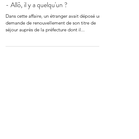
- Allô, il y a quelqu'un ?
Dans cette affaire, un étranger avait déposé une
demande de renouvellement de son titre de
séjour auprès de la préfecture dont il...
Derniers articles
Tags
©2026 by Cabinet Sénéchal. Proudly created with
Wix.com